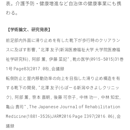
表。介護予防・健康増進など自治体の健康事業にも携
わる。
【学術論文、研究発表】
前足部内外面に滑り止めを有した靴下が歩行時のクリアラン
スに及ぼす影響
北澤 友子(新潟医療福祉大学 大学院医療福
,"
祉学研究科)
阿部 薫
伊藤 菜記
靴の医学(
)
巻
,
,
",
0915-5015
31
号
(
)
会議録
1
Page83
2017.08
,
転倒防止と屋内移動効率の向上を目指した滑り止め構造を有
する靴下の開発
北澤 友子(らぽーる新潟ゆきよしクリニッ
,"
ク)
阿部 薫
笹本 嘉朝
後藤 可奈子
中林 功一
中林 知宏
,
,
,
,
,
,
亀山 貴司
",The
Japanese
Journal
of
Rehabilitation
(
)
(
)
会
Medicine
1881-3526
JARM2016
Page
I397
2016.06
,
議録