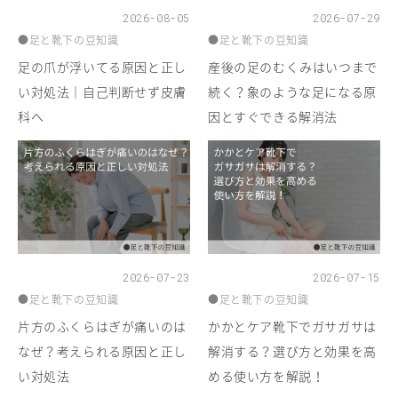
2026-08-05
2026-07-29
●足と靴下の豆知識
●足と靴下の豆知識
足の爪が浮いてる原因と正し
産後の足のむくみはいつまで
い対処法｜自己判断せず皮膚
続く？象のような足になる原
科へ
因とすぐできる解消法
2026-07-23
2026-07-15
●足と靴下の豆知識
●足と靴下の豆知識
片方のふくらはぎが痛いのは
かかとケア靴下でガサガサは
なぜ？考えられる原因と正し
解消する？選び方と効果を高
い対処法
める使い方を解説！