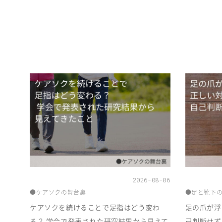
2026-08-06
●ケアソクの舞台裏
●足と靴下
ケアソクを続けることで足指はどう変わ
足の爪が浮
る？ 学会で発表された研究結果から見えて
己判断せず