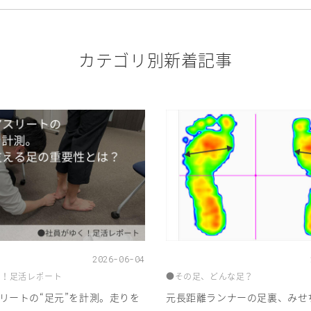
カテゴリ別新着記事
2026-06-04
く！足活レポート
●その足、どんな足？
リートの“足元”を計測。走りを
元長距離ランナーの足裏、みせ