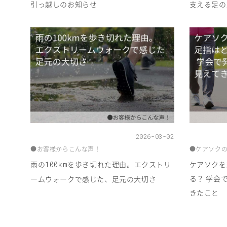
引っ越しのお知らせ
支える足の
2026-03-02
●お客様からこんな声！
●ケアソク
雨の
を歩き切れた理由。エクストリ
ケアソクを
100km
る？ 学会
ームウォークで感じた、足元の大切さ
きたこと