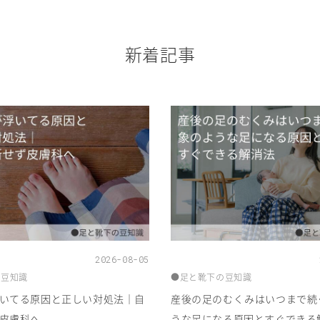
新着記事
2026-08-05
の豆知識
●足と靴下の豆知識
いてる原因と正しい対処法｜自
産後の足のむくみはいつまで続
皮膚科へ
うな足になる原因とすぐできる