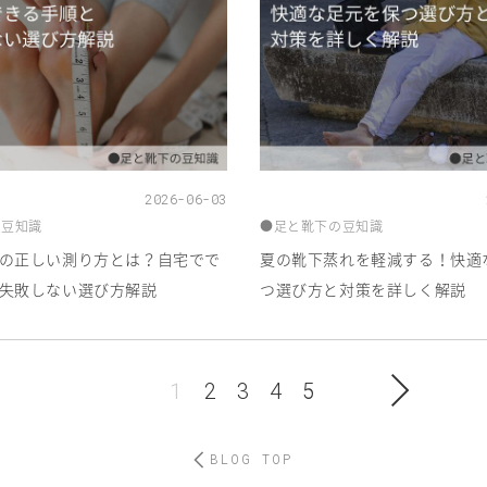
2026-06-03
の豆知識
●足と靴下の豆知識
の正しい測り方とは？自宅でで
夏の靴下蒸れを軽減する！快適
失敗しない選び方解説
つ選び方と対策を詳しく解説
1
2
3
4
5
BLOG TOP