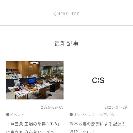
NEWS TOP
最新記事
2026-08-05
2026-07-29
●
イベント
●
オンラインショップから
「燕三条 工場の祭典
」
熊本地震の影響による配達の
2026
遅延について
に先立ち 麻布台ヒルズで