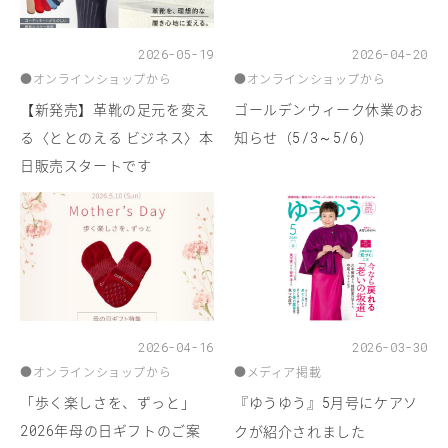
2026-05-19
2026-04-20
●
オンラインショップから
●
オンラインショップから
【新発売】革靴の足元を変え
ゴールデンウィーク休業のお
る〈ととのえる ビジネス〉本
知らせ（
～
）
5/3
5/6
日販売スタートです
2026-04-16
2026-03-30
●
オンラインショップから
●
メディア掲載
「歩く楽しさを、ずっと」
『ゆうゆう』
月号にケアソ
5
年母の日ギフトのご案
2026
クが紹介されました