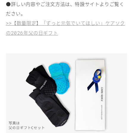
●詳しい内容やご注文方法は、特設サイトよりご覧く
ださい。
【数量限定】「ずっと元気でいてほしい」ケアソク
>>
の
年父の日ギフト
2026