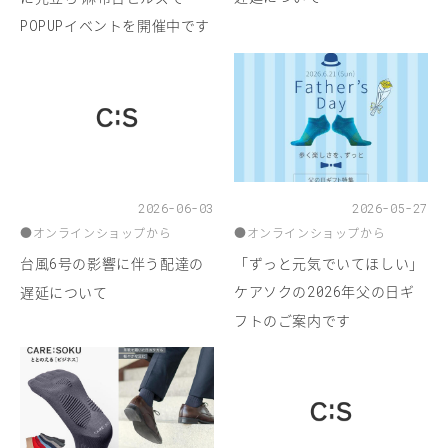
イベントを開催中です
POPUP
2026-06-03
2026-05-27
●
オンラインショップから
●
オンラインショップから
台風
号の影響に伴う配達の
「ずっと元気でいてほしい」
6
ケアソクの
年父の日ギ
遅延について
2026
フトのご案内です