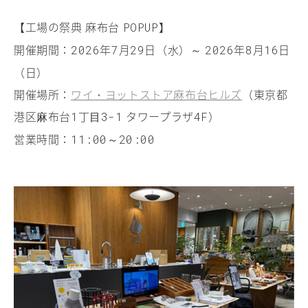
【工場の祭典 麻布台
】
POPUP
開催期間：
年
月
日（水）～
年
月
日
2026
7
29
2026
8
16
（日）
開催場所：
ワイ・ヨットストア麻布台ヒルズ
（東京都
港区⿇布台
丁⽬
タワープラザ
）
1
3-1
4F
営業時間：
～
11:00
20:00