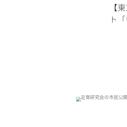
【東
ト「