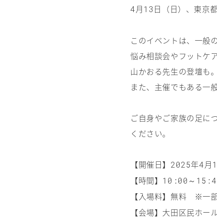
月
日（日）、東京
4
13
このイベントは、一般
悩み相談会やフットケ
山かおる先生の登壇も
また、主催でもある一
ご自身やご家族の足に
ください。
【開催日】
年
月
2025
4
【時間】
～
10:00
15:4
【入場料】無料 ※一
【会場】大田区民ホー