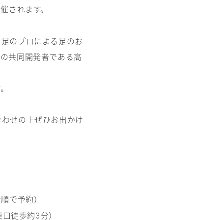
催されます。
、足のプロによる足のお
クの共同開発者である高
す。
合わせの上ぜひお出かけ
着順で予約）
東口徒歩約
分）
3