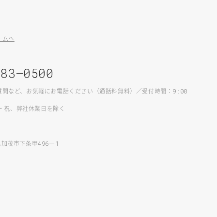
ームへ
–83–0500
質問など、お気軽にお電話ください（通話料無料）／受付時間：
9:00
・祝、弊社休業日を除く
県加茂市下条甲
—
496
1