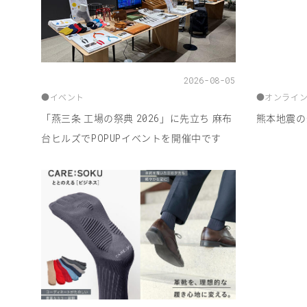
2026-08-05
●
イベント
●
オンライ
「燕三条 工場の祭典
」に先立ち 麻布
熊本地震の
2026
台ヒルズで
イベントを開催中です
POPUP