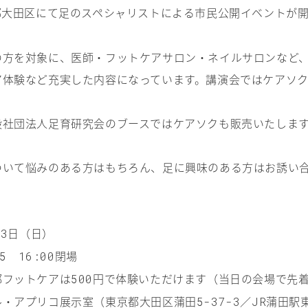
都大田区にて足のスペシャリストによる市民公開イベントが開
の方を対象に、医師・フットケアサロン・ネイルサロンなど
ア体験など充実した内容になっています。講演会ではケアソ
。
般社団法人足育研究会のブースではケアソクも販売いたしま
ついて悩みのある方はもちろん、足に興味のある方はお誘い
日（日）
13
閉場
5
16:00
部フットケアは
円で体験いただけます（当日の会場で先
500
ル・アプリコ展示室（東京都大田区蒲田
／
蒲田駅
5-37-3
JR