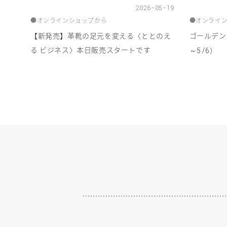
2026-05-19
●
オンラインショップから
●
オンライ
【新発売】革靴の足元を変える〈ととのえ
ゴールデン
る ビジネス〉本日販売スタートです
～
）
5/6