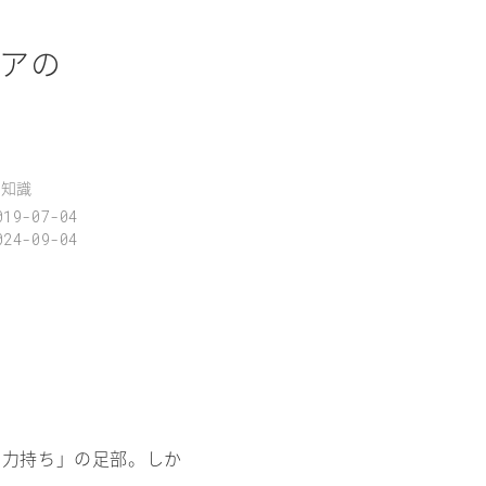
アの
豆知識
019-07-04
024-09-04
の力持ち」の足部。しか