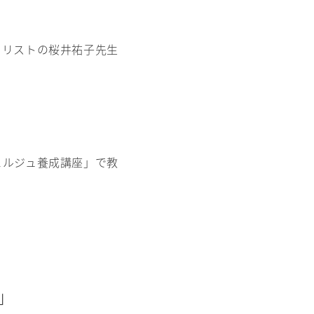
ャリストの桜井祐子先生
ェルジュ養成講座」で教
」