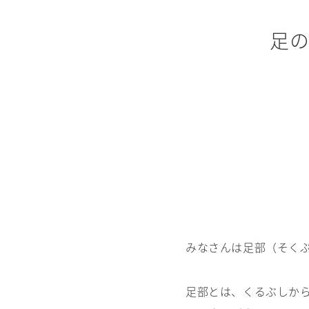
足
みなさんは足部（そく
足部とは、くるぶしか