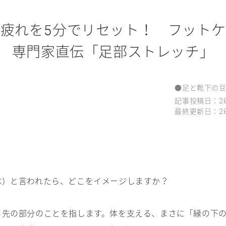
の疲れを
分でリセット！ フットケ
5
専門家直伝「足部ストレッチ」
●
足と靴下の
記事投稿日：
2
最終更新日：
2
ぶ）と言われたら、どこをイメージしますか？
ら先の部分のことを指します。体を支える、まさに「縁の下