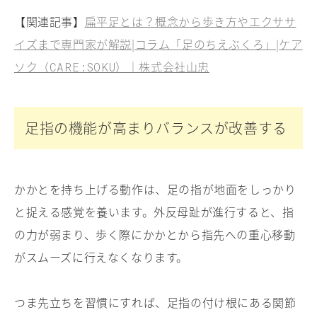
【関連記事】
扁平足とは？概念から歩き方やエクササ
イズまで専門家が解説|コラム「足のちえぶくろ」|ケア
ソク（
）｜株式会社山忠
CARE:SOKU
足指の機能が高まりバランスが改善する
かかとを持ち上げる動作は、足の指が地面をしっかり
と捉える感覚を養います。外反母趾が進行すると、指
の力が弱まり、歩く際にかかとから指先への重心移動
がスムーズに行えなくなります。
つま先立ちを習慣にすれば、足指の付け根にある関節