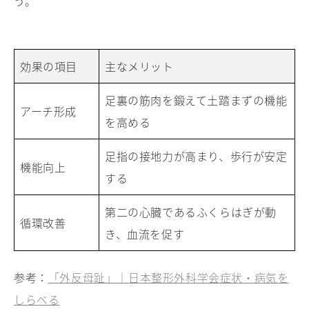
う。
効果の項目
主なメリット
足裏の筋肉を鍛えて土踏まずの機能
アーチ形成
を高める
足指の接地力が高まり、歩行が安定
機能向上
する
第二の心臓であるふくらはぎが動
循環改善
き、血流を促す
参考：
「外反母趾」｜日本整形外科学会症状・病気を
しらべる