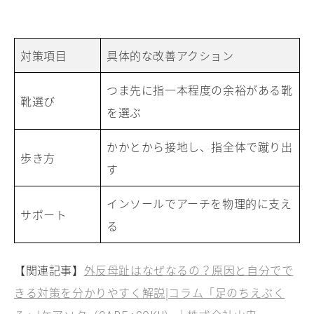
対策項目
具体的な改善アクション
つま先に指一本程度の余裕がある靴
靴選び
を選ぶ
かかとから接地し、指全体で蹴り出
歩き方
す
インソールでアーチを物理的に支え
サポート
る
【関連記事】
外反母趾はなぜなるの？原因と自分でで
きる対策を分かりやすく解説|コラム「足のちえぶく