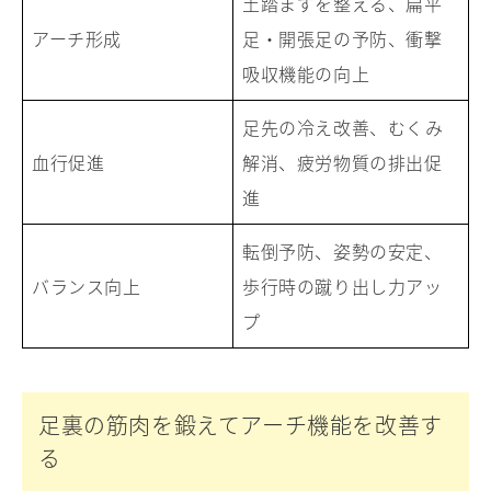
土踏まずを整える、扁平
アーチ形成
足・開張足の予防、衝撃
吸収機能の向上
足先の冷え改善、むくみ
血行促進
解消、疲労物質の排出促
進
転倒予防、姿勢の安定、
バランス向上
歩行時の蹴り出し力アッ
プ
足裏の筋肉を鍛えてアーチ機能を改善す
る