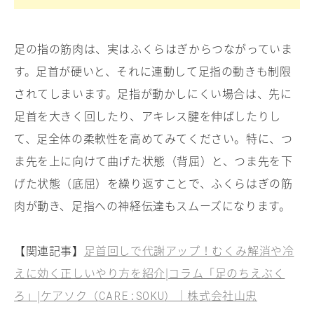
足の指の筋肉は、実はふくらはぎからつながっていま
す。足首が硬いと、それに連動して足指の動きも制限
されてしまいます。足指が動かしにくい場合は、先に
足首を大きく回したり、アキレス腱を伸ばしたりし
て、足全体の柔軟性を高めてみてください。特に、つ
ま先を上に向けて曲げた状態（背屈）と、つま先を下
げた状態（底屈）を繰り返すことで、ふくらはぎの筋
肉が動き、足指への神経伝達もスムーズになります。
【関連記事】
足首回しで代謝アップ！むくみ解消や冷
えに効く正しいやり方を紹介|コラム「足のちえぶく
ろ」|ケアソク（
）｜株式会社山忠
CARE:SOKU