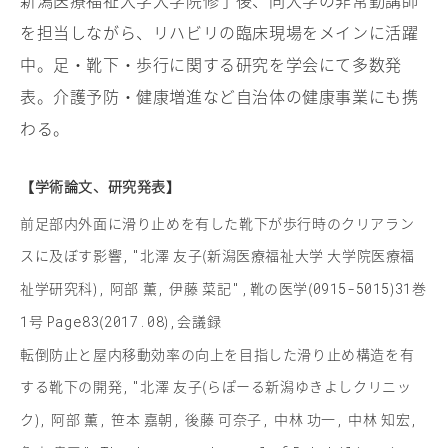
を担当しながら、リハビリの臨床現場をメインに活躍
中。足・靴下・歩行に関する研究を学会にて多数発
表。介護予防・健康増進など自治体の健康事業にも携
わる。
【学術論文、研究発表】
前足部内外面に滑り止めを有した靴下が歩行時のクリアラン
スに及ぼす影響
北澤 友子(新潟医療福祉大学 大学院医療福
,"
祉学研究科)
阿部 薫
伊藤 菜記
靴の医学(
)
巻
,
,
",
0915-5015
31
号
(
)
会議録
1
Page83
2017.08
,
転倒防止と屋内移動効率の向上を目指した滑り止め構造を有
する靴下の開発
北澤 友子(らぽーる新潟ゆきよしクリニッ
,"
ク)
阿部 薫
笹本 嘉朝
後藤 可奈子
中林 功一
中林 知宏
,
,
,
,
,
,