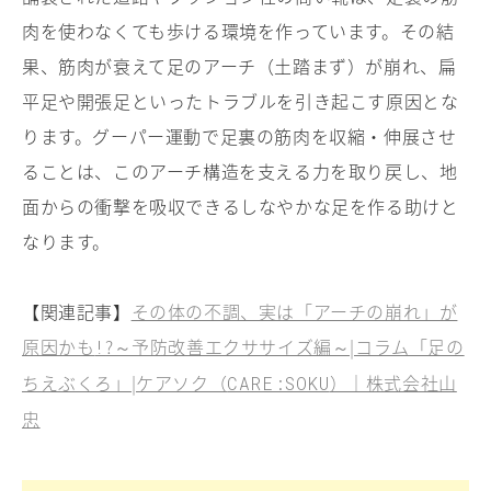
肉を使わなくても歩ける環境を作っています。その結
果、筋肉が衰えて足のアーチ（土踏まず）が崩れ、扁
平足や開張足といったトラブルを引き起こす原因とな
ります。グーパー運動で足裏の筋肉を収縮・伸展させ
ることは、このアーチ構造を支える力を取り戻し、地
面からの衝撃を吸収できるしなやかな足を作る助けと
なります。
【関連記事】
その体の不調、実は「アーチの崩れ」が
原因かも
?～予防改善エクササイズ編～|コラム「足の
!
ちえぶくろ」|ケアソク（
）｜株式会社山
CARE:SOKU
忠