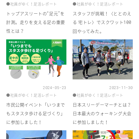
●社員がゆく！足活レポート
●社員がゆく！足活レポート
トップアスリートの“足元”を
スタッフが挑戦！〈ととのえ
計測。走りを支える足の重要
る 宅トレ〉でスクワット
100
性とは？
回やってみた。
2024-05-23
2023-11-30
●社員がゆく！足活レポート
●社員がゆく！足活レポート
市民公開イベント「いつまで
日本スリーデーマーチとは？
もスタスタ歩ける足づくり」
日本最大のウォーキング大会
に参加しました！
に参加しました！