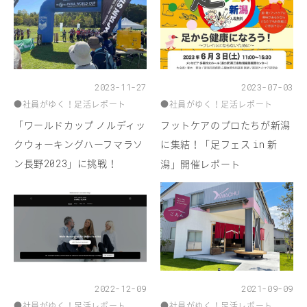
2023-11-27
2023-07-03
●社員がゆく！足活レポート
●社員がゆく！足活レポート
「ワールドカップ ノルディッ
フットケアのプロたちが新潟
クウォーキングハーフマラソ
に集結！「足フェス
新
in
ン長野
」に挑戦！
2023
潟」開催レポート
2022-12-09
2021-09-09
●社員がゆく！足活レポート
●社員がゆく！足活レポート