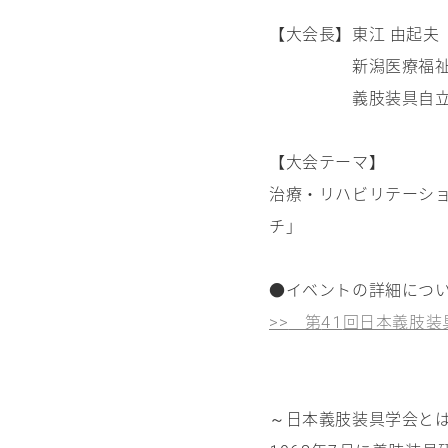
【大会長】東江 由起夫
新潟医療福祉大学
義肢装具自立支援
【大会テーマ】
治療・リハビリテーシ
チ」
●イベントの詳細につ
第
回日本義肢装
>>
41
～日本義肢装具学会と