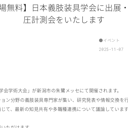
場無料】日本義肢装具学会に出展
圧計測会をいたします
●
イベント
2025-11-07
具学会学術大会」が新潟市の朱鷺メッセにて開催されます。
ション分野の義肢装具専門家が集い、研究発表や情報交換を
通じて、最新の知見共有や多職種連携について議論していま
場いただけます。