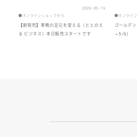
2026-05-19
●
オンラインショップから
●
オンライ
【新発売】革靴の足元を変える〈ととのえ
ゴールデン
る ビジネス〉本日販売スタートです
～
）
5/6