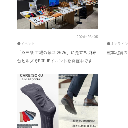
2026-08-05
●
イベント
●
オンライ
「燕三条 工場の祭典
」に先立ち 麻布
熊本地震の
2026
台ヒルズで
イベントを開催中です
POPUP