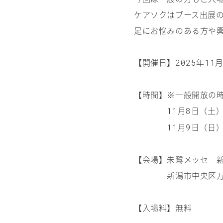
ケアソクはブース出展
足にお悩みのある方や
【開催日】
年
2025
11
【時間】※一般開放の
月
日（土
11
8
月
日（日
11
9
【会場】朱鷺メッセ 
新潟市中央区万
【入場料】無料