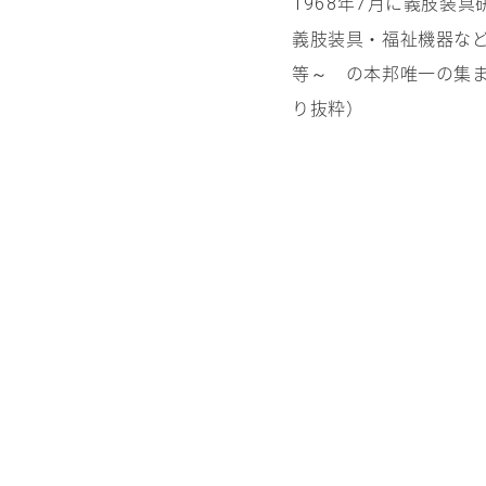
年
月に義肢装具
1968
7
義肢装具・福祉機器な
等～ の本邦唯一の集
り抜粋）