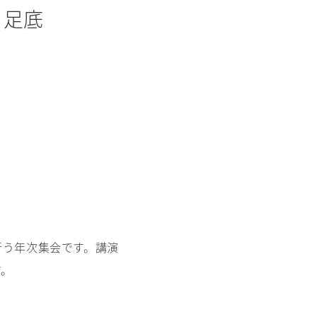
・足底
行う年次集会です。講演
す。