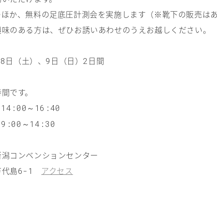
のほか、無料の足底圧計測会を実施します（※靴下の販売は
興味のある方は、ぜひお誘いあわせのうえお越しください。
月
日（土）、
日（日）
日間
8
9
2
時間です。
）
～
14:00
16:40
）
～
9:00
14:30
新潟コンベンションセンター
代島
アクセス
6-1