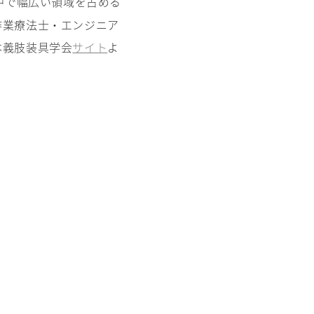
中で幅広い領域を占める
作業療法士・エンジニア
本義肢装具学会
サイト
よ